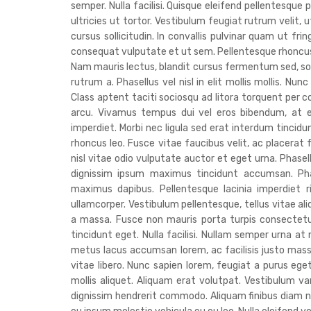
semper. Nulla facilisi. Quisque eleifend pellentesque p
ultricies ut tortor. Vestibulum feugiat rutrum velit,
cursus sollicitudin. In convallis pulvinar quam ut fr
consequat vulputate et ut sem. Pellentesque rhoncus 
Nam mauris lectus, blandit cursus fermentum sed, soll
rutrum a. Phasellus vel nisl in elit mollis mollis. Nun
Class aptent taciti sociosqu ad litora torquent per 
arcu. Vivamus tempus dui vel eros bibendum, at el
imperdiet. Morbi nec ligula sed erat interdum tincid
rhoncus leo. Fusce vitae faucibus velit, ac placerat 
nisl vitae odio vulputate auctor et eget urna. Phasell
dignissim ipsum maximus tincidunt accumsan. Phas
maximus dapibus. Pellentesque lacinia imperdiet ri
ullamcorper. Vestibulum pellentesque, tellus vitae al
a massa. Fusce non mauris porta turpis consectetur
tincidunt eget. Nulla facilisi. Nullam semper urna 
metus lacus accumsan lorem, ac facilisis justo ma
vitae libero. Nunc sapien lorem, feugiat a purus eget
mollis aliquet. Aliquam erat volutpat. Vestibulum var
dignissim hendrerit commodo. Aliquam finibus diam n