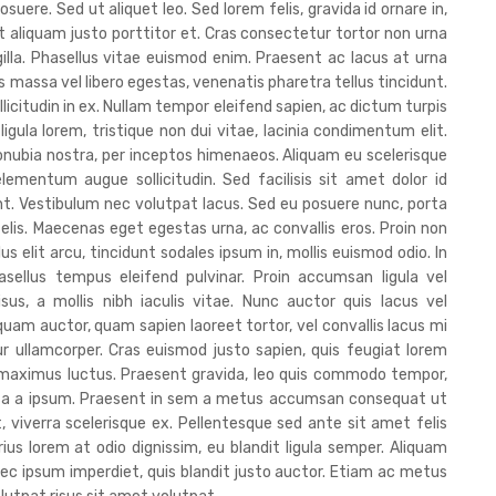
osuere. Sed ut aliquet leo. Sed lorem felis, gravida id ornare in,
 ut aliquam justo porttitor et. Cras consectetur tortor non urna
ingilla. Phasellus vitae euismod enim. Praesent ac lacus at urna
massa vel libero egestas, venenatis pharetra tellus tincidunt.
icitudin in ex. Nullam tempor eleifend sapien, ac dictum turpis
c ligula lorem, tristique non dui vitae, lacinia condimentum elit.
conubia nostra, per inceptos himenaeos. Aliquam eu scelerisque
ementum augue sollicitudin. Sed facilisis sit amet dolor id
unt. Vestibulum nec volutpat lacus. Sed eu posuere nunc, porta
felis. Maecenas eget egestas urna, ac convallis eros. Proin non
us elit arcu, tincidunt sodales ipsum in, mollis euismod odio. In
ellus tempus eleifend pulvinar. Proin accumsan ligula vel
sus, a mollis nibh iaculis vitae. Nunc auctor quis lacus vel
iquam auctor, quam sapien laoreet tortor, vel convallis lacus mi
 ullamcorper. Cras euismod justo sapien, quis feugiat lorem
at maximus luctus. Praesent gravida, leo quis commodo tempor,
ssa a ipsum. Praesent in sem a metus accumsan consequat ut
, viverra scelerisque ex. Pellentesque sed ante sit amet felis
ius lorem at odio dignissim, eu blandit ligula semper. Aliquam
ec ipsum imperdiet, quis blandit justo auctor. Etiam ac metus