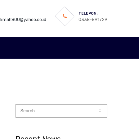
TELEPON:
hikmah800@yahoo.co.id
0338-891729