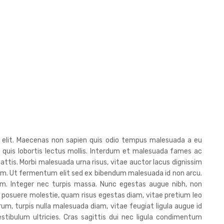
g elit. Maecenas non sapien quis odio tempus malesuada a eu
, quis lobortis lectus mollis. Interdum et malesuada fames ac
attis. Morbi malesuada urna risus, vitae auctor lacus dignissim
diam. Ut fermentum elit sed ex bibendum malesuada id non arcu.
iam. Integer nec turpis massa. Nunc egestas augue nibh, non
 posuere molestie, quam risus egestas diam, vitae pretium leo
trum, turpis nulla malesuada diam, vitae feugiat ligula augue id
stibulum ultricies. Cras sagittis dui nec ligula condimentum