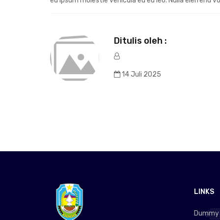
eu ipsum molestie vehicula eu eu leo. Nulla eleifend v
Ditulis oleh :
14 Juli 2025
LINKS
Dummy L