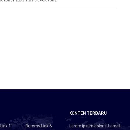
olutpat risus sit amet volutpat.
KONTEN TERBARU
ink 1
Dummy Link 6
Lorem ipsum dolor sit amet,