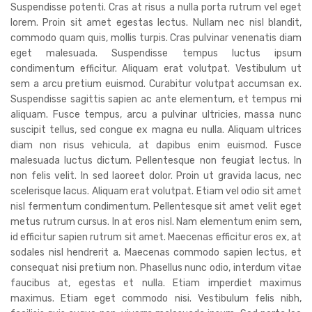
Suspendisse potenti. Cras at risus a nulla porta rutrum vel eget
lorem. Proin sit amet egestas lectus. Nullam nec nisl blandit,
commodo quam quis, mollis turpis. Cras pulvinar venenatis diam
eget malesuada. Suspendisse tempus luctus ipsum
condimentum efficitur. Aliquam erat volutpat. Vestibulum ut
sem a arcu pretium euismod. Curabitur volutpat accumsan ex.
Suspendisse sagittis sapien ac ante elementum, et tempus mi
aliquam. Fusce tempus, arcu a pulvinar ultricies, massa nunc
suscipit tellus, sed congue ex magna eu nulla. Aliquam ultrices
diam non risus vehicula, at dapibus enim euismod. Fusce
malesuada luctus dictum. Pellentesque non feugiat lectus. In
non felis velit. In sed laoreet dolor. Proin ut gravida lacus, nec
scelerisque lacus. Aliquam erat volutpat. Etiam vel odio sit amet
nisl fermentum condimentum. Pellentesque sit amet velit eget
metus rutrum cursus. In at eros nisl. Nam elementum enim sem,
id efficitur sapien rutrum sit amet. Maecenas efficitur eros ex, at
sodales nisl hendrerit a. Maecenas commodo sapien lectus, et
consequat nisi pretium non. Phasellus nunc odio, interdum vitae
faucibus at, egestas et nulla. Etiam imperdiet maximus
maximus. Etiam eget commodo nisi. Vestibulum felis nibh,