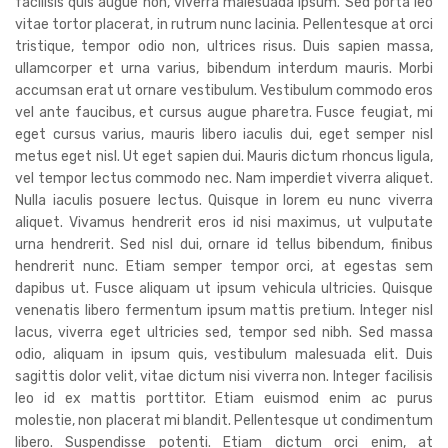
facilisis quis augue non, viverra malesuada ipsum. Sed porta leo
vitae tortor placerat, in rutrum nunc lacinia. Pellentesque at orci
tristique, tempor odio non, ultrices risus. Duis sapien massa,
ullamcorper et urna varius, bibendum interdum mauris. Morbi
accumsan erat ut ornare vestibulum. Vestibulum commodo eros
vel ante faucibus, et cursus augue pharetra. Fusce feugiat, mi
eget cursus varius, mauris libero iaculis dui, eget semper nisl
metus eget nisl. Ut eget sapien dui. Mauris dictum rhoncus ligula,
vel tempor lectus commodo nec. Nam imperdiet viverra aliquet.
Nulla iaculis posuere lectus. Quisque in lorem eu nunc viverra
aliquet. Vivamus hendrerit eros id nisi maximus, ut vulputate
urna hendrerit. Sed nisl dui, ornare id tellus bibendum, finibus
hendrerit nunc. Etiam semper tempor orci, at egestas sem
dapibus ut. Fusce aliquam ut ipsum vehicula ultricies. Quisque
venenatis libero fermentum ipsum mattis pretium. Integer nisl
lacus, viverra eget ultricies sed, tempor sed nibh. Sed massa
odio, aliquam in ipsum quis, vestibulum malesuada elit. Duis
sagittis dolor velit, vitae dictum nisi viverra non. Integer facilisis
leo id ex mattis porttitor. Etiam euismod enim ac purus
molestie, non placerat mi blandit. Pellentesque ut condimentum
libero. Suspendisse potenti. Etiam dictum orci enim, at